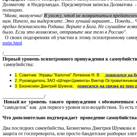
Долматову в Нидерландах. Предсмертная записка Долматова -
полицию.
"Мама, мамулечка!
Я ухожу, чтоб не возвратиться предателем,
нам. Ничего, вы выдержите. Это лучший вариант... Покеда... Ч
предал безопасность Родины. Верьте в Бога. Не слушайте всяких
было. Если это возможно, отправьте мое тело в Россию".
О своих подозрениях об участии к этому психотронному само
putin.html
/_______________
Первый уровень психотронного принуждения к самоубийств
самоубийства:
1. Советник Управы "Капотня" Литвинов Н. В.
повесился на б
2. Руководитель ЗАО «Штерн-Цемента» Виктор Островитянчик
3. Бизнесмен Дмитрий Шумков,
повесился на связке из трех 
_________________/
Новый же уровень такого принуждения с обозначенным 
"самоделок" как для первого уровня пси-воздействия. То есть 
Что дополнительно подтверждает проведение самоубийств
Два последних самоубийства, Бизнесмена Дмитрия Шумкова и 
защита от госпереворота, или просто бандитские разборки эл