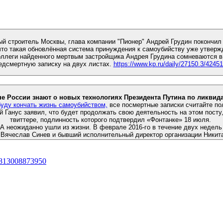
Почётный строитель Москвы, глава компании "Пионер" Ан
оллеги найденного мертвым застройщика Андрея Грудина сомневаются 
едсмертную записку на двух листах.
https://www.kp.ru/daily/27150.3/42451
Теперь граждане России знают о новых 
буду кончать жизнь самоубийством,
все посмертные записки считайте п
Ганус заявил, что будет продолжать свою деятельность на этом посту, 
твиттере, подлинность которого подтвердил «Фонтанке» 18 июля.
 неожиданно ушли из жизни. В феврале 2016-го в течение двух недель
ячеслав Синев и бывший исполнительный директор организации Никит
11813008873950