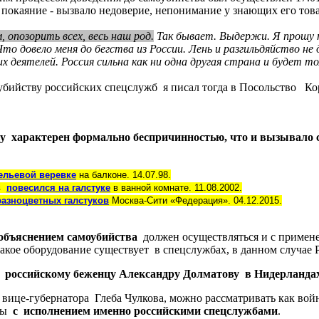
 покаяние - вызвало недоверие, непонимание у знающих его то
 опозорить всех, весь наш род.
Так бывает. Выдержи. Я прошу т
то довело меня до бегства из России. Лень и разгильдяйство не 
 деятелей. Россия сильна как ни одна другая страна и будет тол
убийству российских спецслужб я писал тогда в Посольство К
у характерен формально беспричинностью, что и вызывало 
ельевой веревке
на балконе. 14.07.98.
ов
повесился на галстуке
в ванной комнате. 11.08.2002.
разноцветных галстуков
Москва-Сити «Федерация». 04.12.2015.
объяснением самоубийства
должен осуществляться и с примене
такое оборудование существует в спецслужбах, в данном случае 
а российскому беженцу Александру Долматову в Нидерланда
вице-губернатора Глеба Чулкова, можно рассматривать как вой
иты
с исполнением именно российскими спецслужбами
.