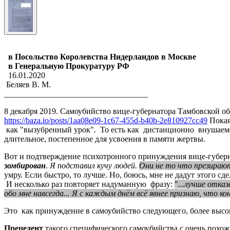
в Посольство Королевства Нидерландов в Москве
в Генеральную Прокуратуру РФ
16.01.2020
Беляев В. М.
___________________________________
8 декабря 2019. Самоубийство вице-губернатора Тамбовской об
https://baza.io/posts/1aa08e09-1c67-455d-b40b-2e810927cc49
Покая
как "вызубренный урок". То есть как дистанционно внушаемое
длительное, постепенное для усвоения в памяти жертвы.
Вот и подтверждение психотронного принуждения вице-губерна
зомбирован
. Я подставил кучу людей.
Они не то что презирают
умру. Если быстро, то лучше. Но, боюсь, мне не дадут этого сде
И несколько раз повторяет надуманную фразу:
"
...лучше отка
обо мне навсегда... Я с каждым днём всё явнее признаю, что ко
Это как принуждение в самоубийство следующего, более высо
Прецедент
такого специфического самоубийства с очень похо