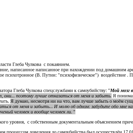
ласти Глеба Чулкова с покаянием.
ние, написанное написанное при нахождении под домашним арес
 психотронное (В. Путин: "психофизическое") воздействие . Пр
тора Глеба Чулкова спецслужбами к самоубийству: "
Мой мозг в
, они... поэтому лучше отказаться от меня и забыть.
Я понимаю
лать.
Я думаю, несмотря ни на что, вам лучше забыть о моём су
заться от меня и забыть... И молю об одном: забудьте обо мне к
нченый человек и вообще человек ли.
"
кого уровня, с собственным документальным объяснением прич
жим процессом доведения до самоубийства был осуществлён 17.