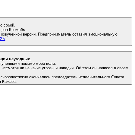
дрей Грудин покончил с собой.
Получается, что такая обновлённая система принуждения к самоубийству уже утверждена Кремлём.
в озвученной версии. Предприниматель оставил эмоциональную
27/
технологиях Президента Путина по ликвидации неугодных.
олученными помимо моей воли.
несмотря ни на какие угрозы и нападки. Об этом он написал в своем
 скоропостижно скончались председатель исполнительного Совета
а Камаев.