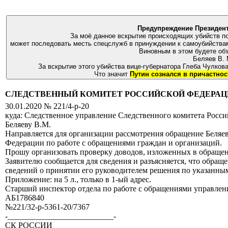
Предупреждение Президенту
За моё данное вскрытие происходящих убийств п
Виновным в этом будете об
Беляев В.
За вскрытие этого убийства вице-губернатора Глеба Чулк
Что значит
СЛЕДСТВЕННЫЙ КОМИТЕТ РОССИЙСКОЙ ФЕДЕРАЦИ
30.01.2020 № 221/4-p-20
куда: Следственное управление Следственного комитета Росс
Беляеву В.М.
Направляется для организации рассмотрения обращение Беляе
Федерации по работе с обращениями граждан и организаций.
Прошу организовать проверку доводов, изложенных в обращени
Заявителю сообщается для сведения и разъясняется, что обращ
сведений о принятии его руководителем решения по указанны
Приложение: на 5 л., только в 1-ый адрес.
Старший инспектор отдела по работе с обращениями управле
АБ1786840
№221/32-р-5361-20/7367
-__________________________-
СК РОССИИ