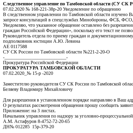
Следственное управление по Тамбовской области (СУ СК Р
07.02.2020 № 168-221-38р-20 Уведомление по обращению
В следственном управлении по Тамбовской области изучено Ва
запросе консультаций в спецслужбах Минобороны, ФСБ, ФСО, 
Уведомляю, что указанное обращение оставлено без разрешения 
граждан Российской Федерации», поскольку его текст не позво
Руководитель отдела по приему граждан и документационному
подполковник юстиции А.Ю. Левина
АЕ 0117588
СУ СК России по Тамбовской области №221-2-20-О
-__________________________-
Прокуратура Российской Федерации
ПРОКУРАТУРА ТАМБОВСКОЙ ОБЛАСТИ
07.02.2020_№ 15-р -2020
Заместителю руководителя СУ СК России по Тамбовской обла
Беляеву Владимиру Михайловичу
Для разрешения в установленном порядке направляю в Ваш адр
О результатах рассмотрения обращения прошу сообщить заявите
Приложение: на 3 листах.
Начальник управления по надзору за уголовно-процессуально
A.M. Астафуров 8-4752-72-20-65
ДН№ 012285 15р-379-20