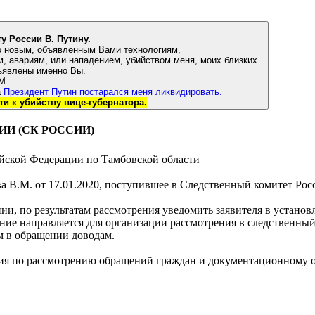
 России В. Путину.
о новым, объявленным Вами технологиям,
может последовать месть спецслужб в принуждении к самоубийствам, авариям, или нападением, убийством меня, моих близких.
ъявлены именно Вы.
 М.
ова
Президент Путин постарался меня ликвидировать.
Путин сознался в причастности к убийству вице-губернатора.
И (СК РОССИИ)
ийской Федерации по Тамбовской области
ва В.М. от 17.01.2020, поступившее в Следственный комитет Ро
и, по результатам рассмотрения уведомить заявителя в установ
ение направляется для организации рассмотрения в следственный
м в обращении доводам.
ния по рассмотрению обращений граждан и документационному 