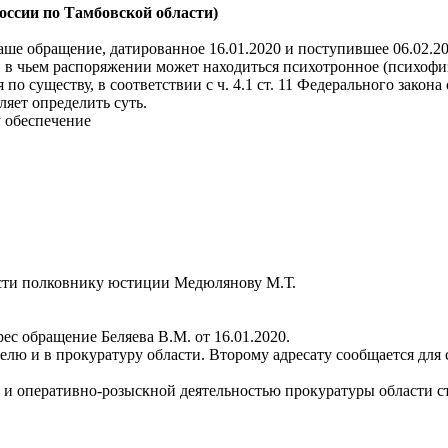
оссии по Тамбовской области)
ше обращение, датированное 16.01.2020 и поступившее 06.02.2
в чьем распоряжении может находиться психотронное (психофиз
по существу, в соответствии с ч. 4.1 ст. 11 Федерального зако
ляет определить суть.
 обеспечение
сти полковнику юстиции Медюлянову М.Т.
ес обращение Беляева В.М. от 16.01.2020.
лю и в прокуратуру области. Второму адресату сообщается для 
й и оперативно-розыскной деятельностью прокуратуры области 