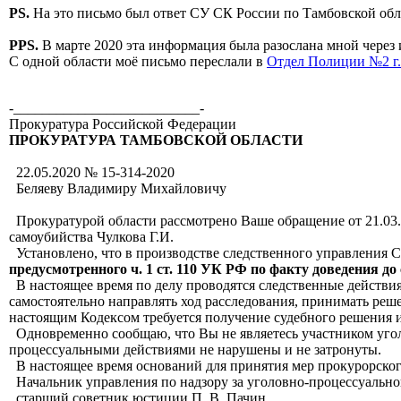
PS.
На это письмо был ответ СУ СК России по Тамбовской обл
PPS.
В марте 2020 эта информация была разослана мной через 
С одной области моё письмо переслали в
Отдел Полиции №2 г.
-__________________________-
Прокуратура Российской Федерации
ПРОКУРАТУРА ТАМБОВСКОЙ ОБЛАСТИ
22.05.2020 № 15-314-2020
Беляеву Владимиру Михайловичу
Прокуратурой области рассмотрено Ваше обращение от 21.03.
самоубийства Чулкова Г.И.
Установлено, что в производстве следственного управления 
предусмотренного ч. 1 ст. 110 УК РФ по факту доведения до
В настоящее время по делу проводятся следственные действия
самостоятельно направлять ход расследования, принимать реше
настоящим Кодексом требуется получение судебного решения и
Одновременно сообщаю, что Вы не являетесь участником угол
процессуальными действиями не нарушены и не затронуты.
В настоящее время оснований для принятия мер прокурорско
Начальник управления по надзору за уголовно-процессуально
старший советник юстиции П. В. Пачин