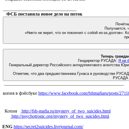
________________________________
ФСБ поставила новое дело на поток
«Никто не верит, что он покончил с собой из-за долгов»: К
пр
Гендиректор РУСАДА:
Я не 
Генеральный директор Российского антидопингового агентства Юрий 
Отметим, что два предшественника Гунаса в руководстве РУСАДА
РУСАДА В
____________________________________________________
копия в фэйсбуке
https://www.facebook.com/fsbmafiaru/posts/27
Копия
http://fsb-mafia.ru/mystery_of_two_suicides.html
http://psychotronic.org/mystery_of_two_suicides.html
ENG
https://secret2suicides.livejournal.com/