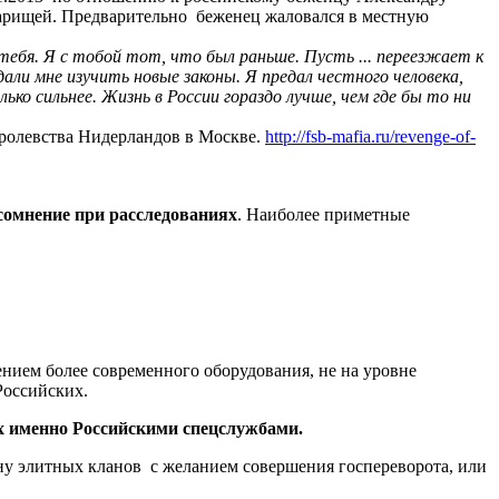
варищей. Предварительно беженец жаловался в местную
ебя. Я с тобой тот, что был раньше. Пусть ... переезжает к
дали мне изучить новые законы. Я предал честного человека,
ько сильнее. Жизнь в России гораздо лучше, чем где бы то ни
оролевства Нидерландов в Москве.
http://fsb-mafia.ru/revenge-of-
сомнение при расследованиях
. Наиболее приметные
нием более современного оборудования, не на уровне
Российских.
х именно Российскими спецслужбами.
ну элитных кланов с желанием совершения госпереворота, или